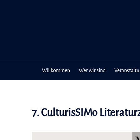
Inhalt
Zum
springen
Inhalt
springen
Willkommen
Wer wir sind
Veranstalt
7. CulturisSIMo Literatur