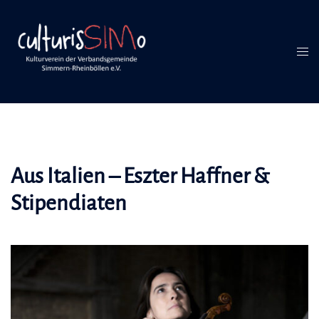
Inhalt
Zum
springen
Inhalt
springen
Men
umsc
Aus Italien – Eszter Haffner &
Stipendiaten