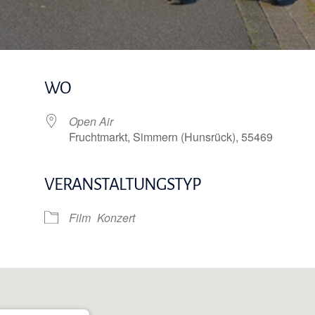
WO
Open Air
Fruchtmarkt, Simmern (Hunsrück), 55469
VERANSTALTUNGSTYP
e Kalender
iCalendar
Film
Konzert