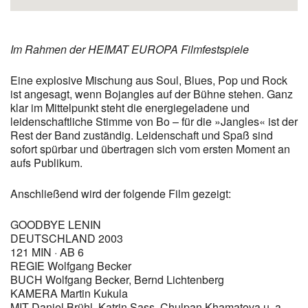
Im Rahmen der HEIMAT EUROPA Filmfestspiele
Eine explosive Mischung aus Soul, Blues, Pop und Rock
ist angesagt, wenn Bojangles auf der Bühne stehen. Ganz
klar im Mittelpunkt steht die energiegeladene und
leidenschaftliche Stimme von Bo – für die »Jangles« ist der
Rest der Band zuständig. Leidenschaft und Spaß sind
sofort spürbar und übertragen sich vom ersten Moment an
aufs Publikum.
Anschließend wird der folgende Film gezeigt:
GOODBYE LENIN
DEUTSCHLAND 2003
121 MIN · AB 6
REGIE Wolfgang Becker
BUCH Wolfgang Becker, Bernd Lichtenberg
KAMERA Martin Kukula
MIT Daniel Brühl, Katrin Sass, Chulpan Khamatova u. a.