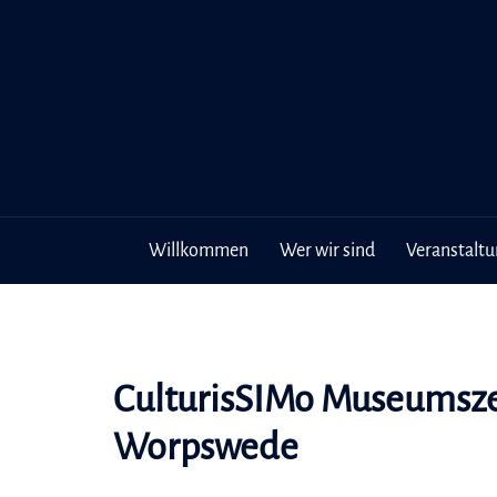
Inhalt
Zum
springen
Inhalt
springen
Willkommen
Wer wir sind
Veranstalt
CulturisSIMo Museumsze
Worpswede