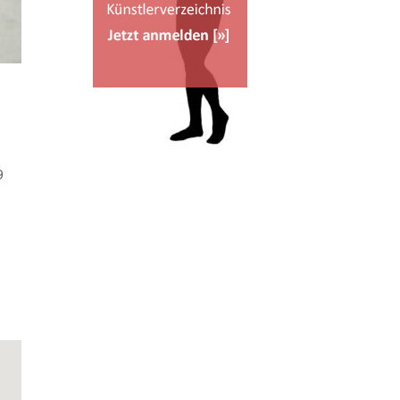
9
Office 365
Outlook Live