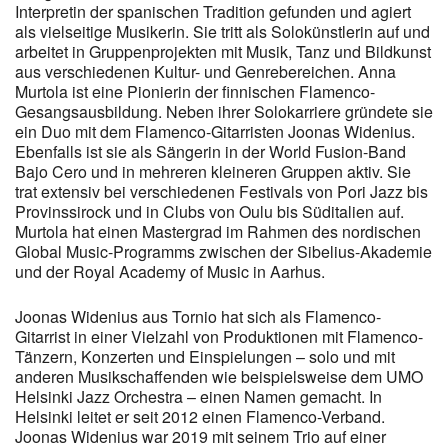
Interpretin der spanischen Tradition gefunden und agiert
als vielseitige Musikerin. Sie tritt als Solokünstlerin auf und
arbeitet in Gruppenprojekten mit Musik, Tanz und Bildkunst
aus verschiedenen Kultur- und Genrebereichen. Anna
Murtola ist eine Pionierin der finnischen Flamenco-
Gesangsausbildung. Neben ihrer Solokarriere gründete sie
ein Duo mit dem Flamenco-Gitarristen Joonas Widenius.
Ebenfalls ist sie als Sängerin in der World Fusion-Band
Bajo Cero und in mehreren kleineren Gruppen aktiv. Sie
trat extensiv bei verschiedenen Festivals von Pori Jazz bis
Provinssirock und in Clubs von Oulu bis Süditalien auf.
Murtola hat einen Mastergrad im Rahmen des nordischen
Global Music-Programms zwischen der Sibelius-Akademie
und der Royal Academy of Music in Aarhus.
Joonas Widenius aus Tornio hat sich als Flamenco-
Gitarrist in einer Vielzahl von Produktionen mit Flamenco-
Tänzern, Konzerten und Einspielungen – solo und mit
anderen Musikschaffenden wie beispielsweise dem UMO
Helsinki Jazz Orchestra – einen Namen gemacht. In
Helsinki leitet er seit 2012 einen Flamenco-Verband.
Joonas Widenius war 2019 mit seinem Trio auf einer