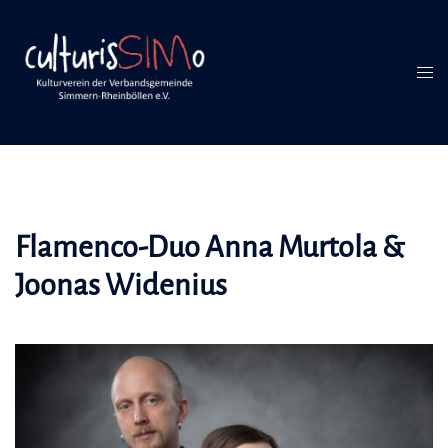
Inhalt
Zum
springen
Inhalt
springen
Men
umsc
Flamenco-Duo Anna Murtola &
Joonas Widenius