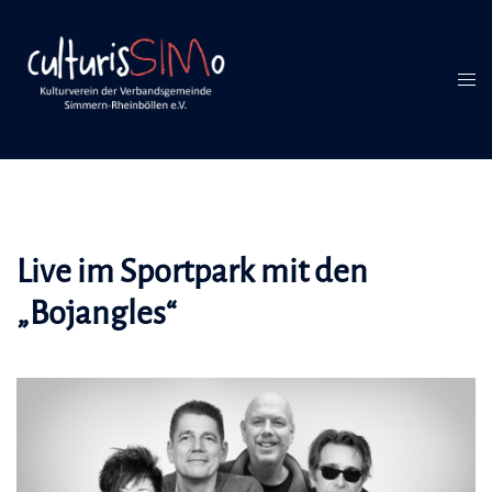
Inhalt
Zum
springen
Inhalt
springen
Men
umsc
Live im Sportpark mit den
„Bojangles“