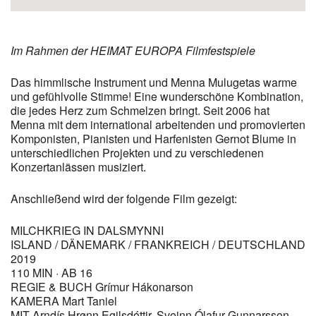
Im Rahmen der HEIMAT EUROPA Filmfestspiele
Das himmlische Instrument und Menna Mulugetas warme
und gefühlvolle Stimme! Eine wunderschöne Kombination,
die jedes Herz zum Schmelzen bringt. Seit 2006 hat
Menna mit dem international arbeitenden und promovierten
Komponisten, Pianisten und Harfenisten Gernot Blume in
unterschiedlichen Projekten und zu verschiedenen
Konzertanlässen musiziert.
Anschließend wird der folgende Film gezeigt:
MILCHKRIEG IN DALSMYNNI
ISLAND / DÄNEMARK / FRANKREICH / DEUTSCHLAND
2019
110 MIN · AB 16
REGIE & BUCH Grímur Hákonarson
KAMERA Mart Taniel
MIT Arndís Hrønn Egilsdóttir, Sveinn Ólafur Gunnarsson,