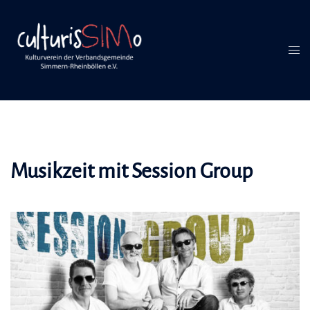
Inhalt
Zum
springen
Inhalt
springen
Men
umsc
Musikzeit mit Session Group