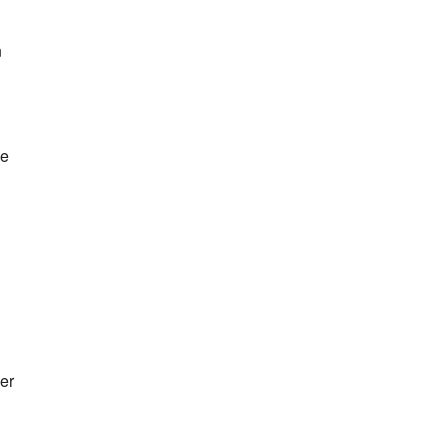
n
ie
er