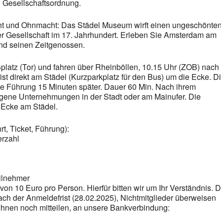
en Gesellschaftsordnung.
ht und Ohnmacht: Das Städel Museum wirft einen ungeschönte
mer Gesellschaft im 17. Jahrhundert. Erleben Sie Amsterdam am
d seinen Zeitgenossen.
platz (Tor) und fahren über Rheinböllen, 10.15 Uhr (ZOB) nach
ist direkt am Städel (Kurzparkplatz für den Bus) um die Ecke. D
eite Führung 15 Minuten später. Dauer 60 Min. Nach ihrem
igene Unternehmungen in der Stadt oder am Mainufer. Die
 Ecke am Städel.
rt, Ticket, Führung):
erzahl
ilnehmer
von 10 Euro pro Person. Hierfür bitten wir um Ihr Verständnis. D
ach der Anmeldefrist (28.02.2025), Nichtmitglieder überweisen
 Ihnen noch mitteilen, an unsere Bankverbindung: