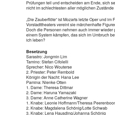
Prüfungen teil und entscheiden am Ende, sich se
nicht im schlechtesten aller möglichen Zustände
„Die Zauberflöte” ist Mozarts letzte Oper und im
Vorstadttheaters vereint sie märchenhafte Figure
Doch die Personen nehmen auch immer wieder ga
einem System kämpfen, das sich im Umbruch befi
ich leben?
Besetzung
Sarastro: Jongmin Lim
Tamino: Stefan Cifolelli
Sprecher: Nico Wouterse
2. Priester: Peter Rembold
Königin der Nacht: Hana Lee
Pamina: Nienke Otten
1. Dame: Theresa Dittmar
2. Dame: Haruna Yamazaki
3. Dame: Anne Catherine Wagner
1. Knabe: Leonie Hoffmann/Theresa Peerenboo
2. Knabe: Magdalena Schönig/Lotte Schwab
3. Knabe: Lena Hausding/Johanna Schönig