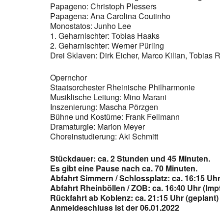
Papageno: Christoph Plessers
Papagena: Ana Carolina Coutinho
Monostatos: Junho Lee
1. Geharnischter: Tobias Haaks
2. Geharnischter: Werner Pürling
Drei Sklaven: Dirk Eicher, Marco Kilian, Tobias 
Opernchor
Staatsorchester Rheinische Philharmonie
Musiklische Leitung: Mino Marani
Inszenierung: Mascha Pörzgen
Bühne und Kostüme: Frank Fellmann
Dramaturgie: Marion Meyer
Choreinstudierung: Aki Schmitt
Stückdauer: ca. 2 Stunden und 45 Minuten.
Es gibt eine Pause nach ca. 70 Minuten.
Abfahrt Simmern / Schlossplatz: ca. 16:15 Uh
Abfahrt Rheinböllen / ZOB: ca. 16:40 Uhr (Im
Rückfahrt ab Koblenz: ca. 21:15 Uhr (geplant)
Anmeldeschluss ist der 06.01.2022