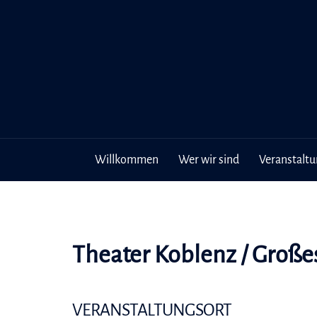
Inhalt
Zum
springen
Inhalt
springen
Willkommen
Wer wir sind
Veranstalt
Theater Koblenz / Große
VERANSTALTUNGSORT