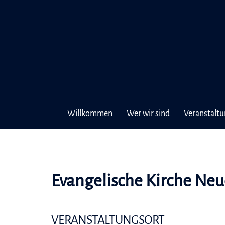
Inhalt
Zum
springen
Inhalt
springen
Willkommen
Wer wir sind
Veranstalt
Evangelische Kirche Neu
VERANSTALTUNGSORT