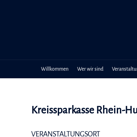
Inhalt
Zum
springen
Inhalt
springen
Willkommen
Wer wir sind
Veranstalt
Kreissparkasse Rhein-H
VERANSTALTUNGSORT