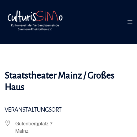
Inhalt
Zum
springen
Inhalt
springen
Men
umsc
Staatstheater Mainz / Großes
Haus
VERANSTALTUNGSORT
Gutenbergplatz 7
Mainz